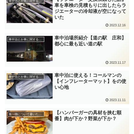
車中泊とか車に関するお話
車を車検の見積もりに出したらラ
ジエーターの冷却液が空になって
いた
2023.12.16
車中泊場所紹介【道の駅 庄和】
車中泊とか車に関するお話
都心に最も近い道の駅
2023.11.17
車中泊に使える！コールマンの
車中泊とか車に関するお話
【インフレーターマット】をの使
い心地
2023.11.11
【ハンバーガーの具材を挟む順
食べ物について書いたお話
番】肉が下か？野菜が下か？