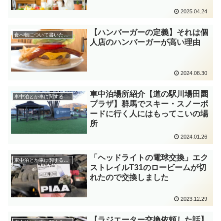
2025.04.24
【ハンバーガーの定義】それは個
食べ物について書いたお話
人店のハンバーガーが高い理由
2024.08.30
車中泊場所紹介【道の駅川場田園
車中泊とか車に関するお話
プラザ】群馬でスキー・スノーボ
ードに行く人にはもってこいの場
所
2024.01.26
「ヘッドライトの電球交換」エク
車中泊とか車に関するお話
ストレイルT31のロービームが切
れたので交換しました
2023.12.29
【ラジエーター交換依頼した話】