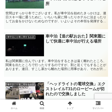
所
世間はすっかり冬でございます。私が車中泊を始めたきっかけは、連
日スキー場に通うために、いちいち家に帰ったりホテルに泊まったり
してお金をかけないためなのですが、いよいよその本領を発揮する季
節となりました。冬に車中泊する心得みたいなものは「とに...
車中泊【道の駅おおた】関東圏に
車中泊とか車に関するお話
して快適に車中泊が行える場所
私は関東圏に住んでいます。車中泊をするときは遠く離れたところ、
関東を出たところで行ったりするのですが、割と近くでもすることが
あります。連日、すこし家から離れた場所に用事があり、それが片道
何時間もかかるような場所になると帰るだけでお億劫になっ...
「ヘッドライトの電球交換」エク
車中泊とか車に関するお話
ストレイルT31のロービームが切
れたので交換しました
以前、車の車検を通したのですが、車検を通してわずか数日で前側の
ホーム
検索
トップ
サイドバー