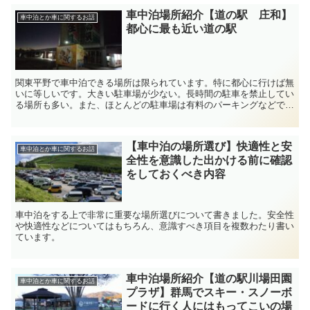
車中泊場所紹介【道の駅 庄和】
車中泊とか車に関するお話
都心に最も近い道の駅
関東平野で車中泊できる場所は限られています。特に都心に行けば無
いに等しいです。大きい駐車場が少ない。長時間の駐車を禁止してい
る場所も多い。また、ほとんどの駐車場は有料のパーキングなどで
す。以前、関東圏の車中泊場所として『道の駅おおた』を紹介...
【車中泊の場所選び】快適性と安
車中泊とか車に関するお話
全性を意識した出かける前に確認
をしておくべき内容
車中泊をする上で非常に重要な場所選びについて書きました。安全性
や快適性などについてはもちろん、意識すべき項目を複数わたり書い
ています。
車中泊場所紹介【道の駅川場田園
車中泊とか車に関するお話
プラザ】群馬でスキー・スノーボ
ードに行く人にはもってこいの場